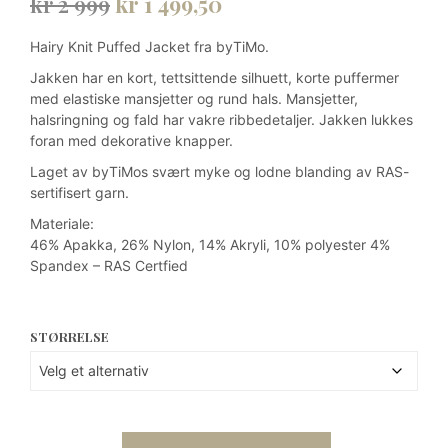
Opprinnelig
Nåværende
kr
2 999
kr
1 499,50
pris
pris
Hairy Knit Puffed Jacket fra byTiMo.
var:
er:
Jakken har en kort, tettsittende silhuett, korte puffermer
kr 2
kr 1
med elastiske mansjetter og rund hals. Mansjetter,
halsringning og fald har vakre ribbedetaljer. Jakken lukkes
999.
499,50.
foran med dekorative knapper.
Laget av byTiMos svært myke og lodne blanding av RAS-
sertifisert garn.
Materiale:
46% Apakka, 26% Nylon, 14% Akryli, 10% polyester 4%
Spandex – RAS Certfied
STØRRELSE