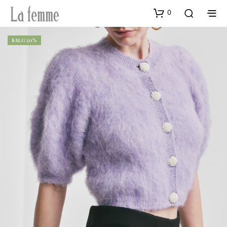
0
SALG 50%