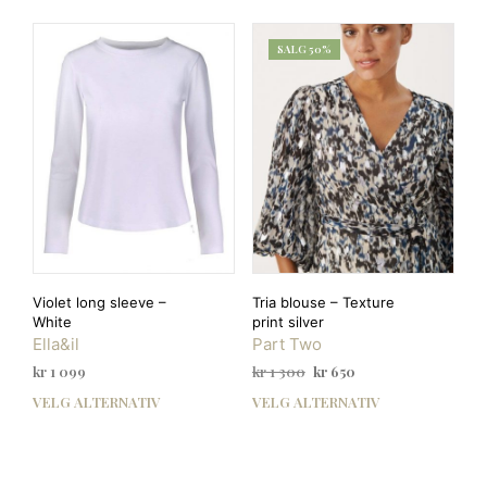
flere
flere
varianter.
varia
SALG 50%
Alternativene
Alte
kan
kan
velges
velg
på
på
produktsiden
prod
Violet long sleeve –
Tria blouse – Texture
White
print silver
Ella&il
Part Two
Opprinnelig
Nåværende
kr
1 099
kr
1 300
kr
650
pris
pris
VELG ALTERNATIV
VELG ALTERNATIV
Dette
Dett
var:
er:
produktet
prod
kr 1
kr 650.
har
har
300.
flere
flere