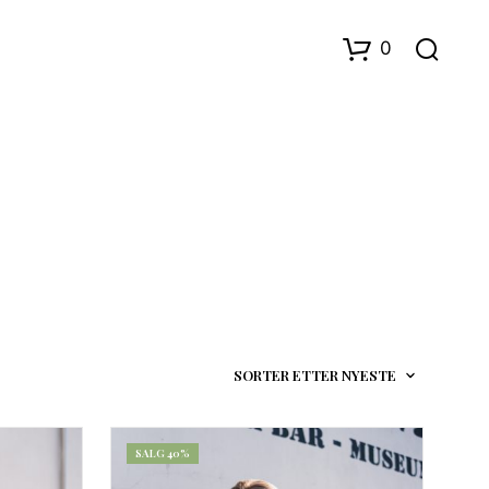
0
D
U
H
A
R
I
N
SALG 40%
G
E