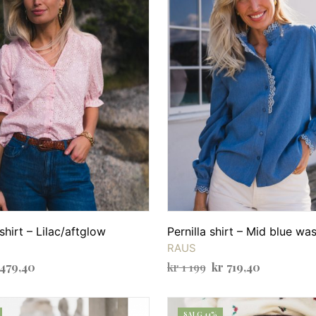
shirt – Lilac/aftglow
Pernilla shirt – Mid blue wa
RAUS
rinnelig
Nåværende
Opprinnelig
Nåværend
479,40
kr
1 199
kr
719,40
s
pris
pris
pris
RNATIV
VELG ALTERNATIV
Dette
Dette
:
er:
var:
er:
produktet
produktet
SALG 44%