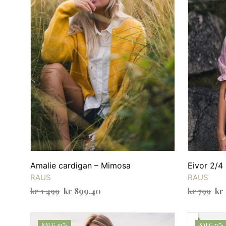
Amalie cardigan – Mimosa
Eivor 2/4 
RAUS
RAUS
Opprinnelig
Nåværende
Opp
kr
1 499
kr
899,40
kr
799
kr
pris
pris
pri
VELG ALTERNATIV
VELG ALTE
Dette
var:
er:
var
produktet
SALG 40%
SALG 25%