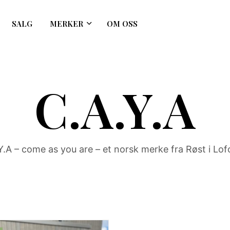
SALG
MERKER
OM OSS
C.A.Y.A
Y.A – come as you are – et norsk merke fra Røst i Lof