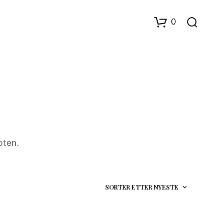
0
D
oten.
U
H
A
R
I
N
G
E