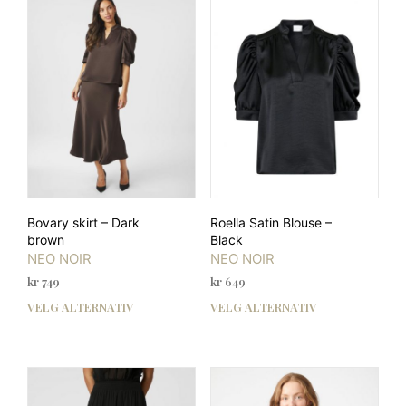
varia
Alternativene
Alte
kan
kan
velges
velg
på
på
produktsiden
prod
Bovary skirt – Dark
Roella Satin Blouse –
brown
Black
NEO NOIR
NEO NOIR
kr
749
kr
649
VELG ALTERNATIV
VELG ALTERNATIV
Dette
Dett
produktet
prod
har
har
flere
flere
varianter.
varia
Alternativene
Alte