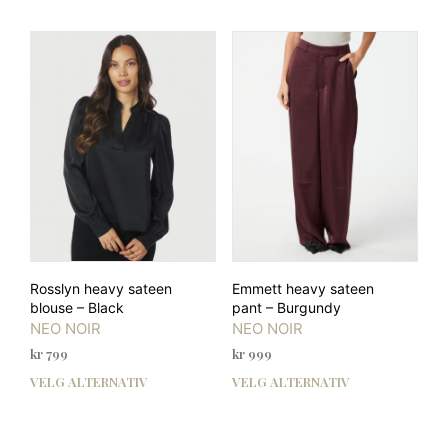
har
har
flere
flere
varianter.
varia
Alternativene
Alte
kan
kan
velges
velg
på
på
produktsiden
prod
Rosslyn heavy sateen
Emmett heavy sateen
blouse – Black
pant – Burgundy
NEO NOIR
NEO NOIR
kr
799
kr
999
VELG ALTERNATIV
VELG ALTERNATIV
Dette
Dett
produktet
prod
har
har
flere
flere