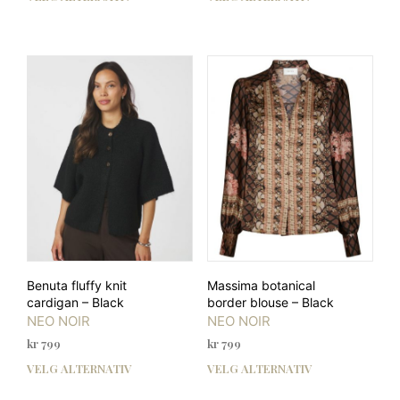
var:
er:
produktet
prod
kr 499.
kr 299,40.
har
har
flere
flere
varianter.
varia
Alternativene
Alte
kan
kan
velges
velg
på
på
produktsiden
prod
Benuta fluffy knit
Massima botanical
cardigan – Black
border blouse – Black
NEO NOIR
NEO NOIR
kr
799
kr
799
VELG ALTERNATIV
VELG ALTERNATIV
Dette
Dett
produktet
prod