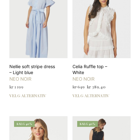
kan
kan
velges
velg
på
på
produktsiden
prod
Nellie soft stripe dress
Celia Ruffle top –
– Light blue
White
NEO NOIR
NEO NOIR
Opprinnelig
Nåværende
kr
1 199
kr
649
kr
389,40
pris
pris
VELG ALTERNATIV
VELG ALTERNATIV
Dette
Dett
var:
er:
produktet
prod
kr 649.
kr 389,40.
har
har
flere
flere
varianter.
varia
SALG 40%
SALG 40%
Alternativene
Alte
kan
kan