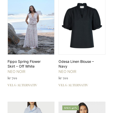
varianter.
varia
Alternativene
Alte
kan
kan
velges
velg
på
på
produktsiden
prod
Fippo Spring Flower
Odesa Linen Blouse –
Skirt – Off White
Navy
NEO NOIR
NEO NOIR
kr
799
kr
599
VELG ALTERNATIV
VELG ALTERNATIV
Dette
Dett
produktet
prod
har
har
flere
flere
varianter.
varia
SALG 40%
Alternativene
Alte