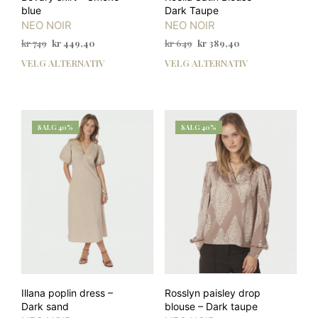
blue
Dark Taupe
NEO NOIR
NEO NOIR
Opprinnelig
Nåværende
Opprinnelig
Nåværende
kr
749
kr
449,40
kr
649
kr
389,40
pris
pris
pris
pris
VELG ALTERNATIV
VELG ALTERNATIV
Dette
Dett
var:
er:
var:
er:
produktet
prod
kr 749.
kr 449,40.
kr 649.
kr 389,40.
har
har
flere
flere
varianter.
varia
SALG 40%
SALG 40%
Alternativene
Alte
kan
kan
velges
velg
på
på
produktsiden
prod
Illana poplin dress –
Rosslyn paisley drop
Dark sand
blouse – Dark taupe