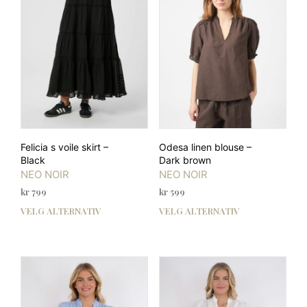
kan
kan
velges
velg
på
på
produktsiden
prod
Felicia s voile skirt –
Odesa linen blouse –
Black
Dark brown
NEO NOIR
NEO NOIR
kr
799
kr
599
VELG ALTERNATIV
VELG ALTERNATIV
Dette
Dett
produktet
prod
har
har
flere
flere
varianter.
varia
Alternativene
Alte
kan
kan