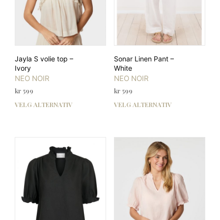
Jayla S volie top –
Sonar Linen Pant –
Ivory
White
NEO NOIR
NEO NOIR
kr
599
kr
599
VELG ALTERNATIV
VELG ALTERNATIV
Dette
Dett
produktet
prod
har
har
flere
flere
varianter.
varia
Alternativene
Alte
kan
kan
velges
velg
på
på
produktsiden
prod