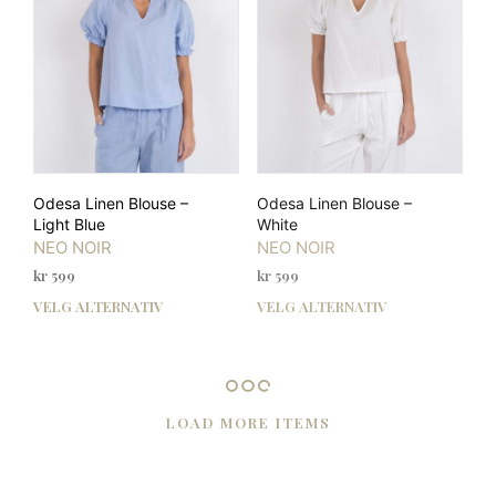
velges
velg
på
på
produktsiden
prod
Odesa Linen Blouse –
Odesa Linen Blouse –
Light Blue
White
NEO NOIR
NEO NOIR
kr
599
kr
599
VELG ALTERNATIV
VELG ALTERNATIV
Dette
Dett
produktet
prod
har
har
flere
flere
varianter.
varia
LOAD MORE ITEMS
Alternativene
Alte
kan
kan
velges
velg
på
på