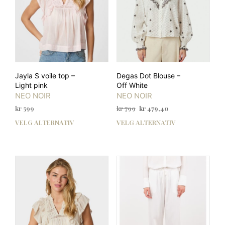
produktsiden
prod
Jayla S voile top –
Degas Dot Blouse –
Light pink
Off White
NEO NOIR
NEO NOIR
Opprinnelig
Nåværende
kr
599
kr
799
kr
479,40
pris
pris
VELG ALTERNATIV
VELG ALTERNATIV
Dette
Dett
var:
er:
produktet
prod
kr 799.
kr 479,40.
har
har
flere
flere
varianter.
varia
Alternativene
Alte
kan
kan
velges
velg
på
på
produktsiden
prod