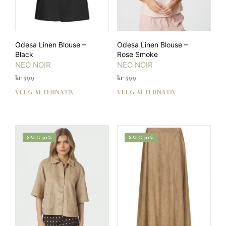
Odesa Linen Blouse –
Odesa Linen Blouse –
Black
Rose Smoke
NEO NOIR
NEO NOIR
kr
599
kr
599
VELG ALTERNATIV
VELG ALTERNATIV
Dette
Dett
produktet
prod
har
har
flere
flere
varianter.
varia
SALG 40%
SALG 40%
Alternativene
Alte
kan
kan
velges
velg
på
på
produktsiden
prod