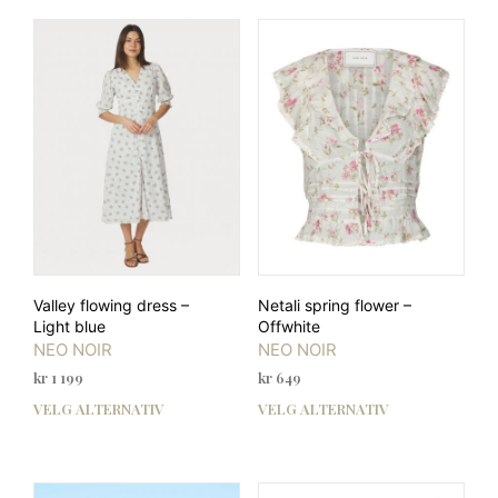
flere
flere
varianter.
varia
Alternativene
Alte
kan
kan
velges
velg
på
på
produktsiden
prod
Valley flowing dress –
Netali spring flower –
Light blue
Offwhite
NEO NOIR
NEO NOIR
kr
1 199
kr
649
VELG ALTERNATIV
VELG ALTERNATIV
Dette
Dett
produktet
prod
har
har
flere
flere