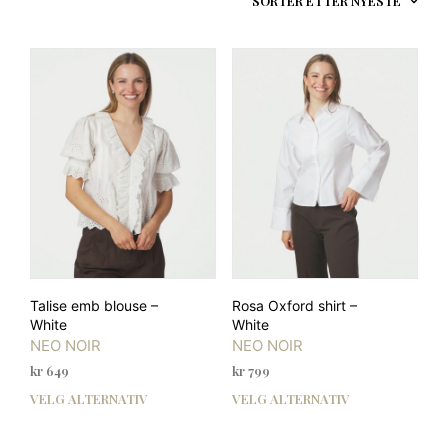
Talise emb blouse –
Rosa Oxford shirt –
White
White
NEO NOIR
NEO NOIR
kr
649
kr
799
VELG ALTERNATIV
VELG ALTERNATIV
Dette
Dett
produktet
prod
har
har