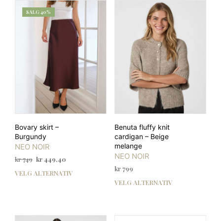
varianter.
varia
SALG 40%
Alternativene
Alte
kan
kan
velges
velg
på
på
produktsiden
prod
Bovary skirt –
Benuta fluffy knit
Burgundy
cardigan – Beige
melange
NEO NOIR
NEO NOIR
Opprinnelig
Nåværende
kr
749
kr
449,40
pris
pris
kr
799
VELG ALTERNATIV
Dette
var:
er:
VELG ALTERNATIV
Dett
produktet
kr 749.
kr 449,40.
prod
har
har
flere
flere
varianter.