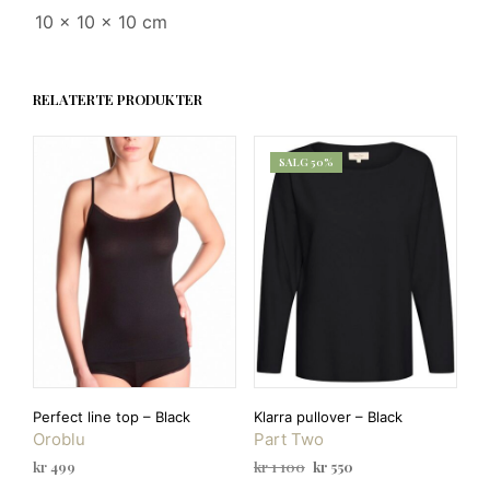
10 × 10 × 10 cm
RELATERTE PRODUKTER
SALG 50%
Perfect line top – Black
Klarra pullover – Black
Oroblu
Part Two
Opprinnelig
Nåværende
kr
499
kr
1 100
kr
550
pris
pris