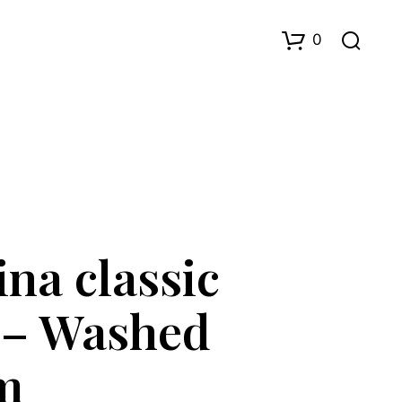
0
na classic
D
U
H
t – Washed
A
R
I
m
N
G
E