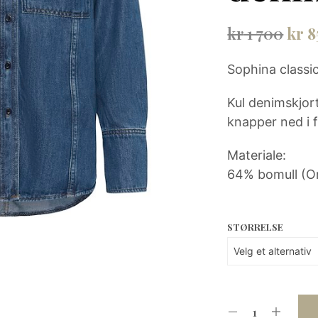
Opp
kr
1 700
kr
8
pris
Sophina classic
var:
kr 1
Kul denimskjor
knapper ned i f
700.
Materiale:
64% bomull (O
STØRRELSE