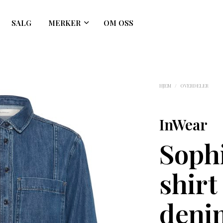
SALG
MERKER
OM OSS
HJEM
/
OVERDELER
InWear
Sophi
shir
deni