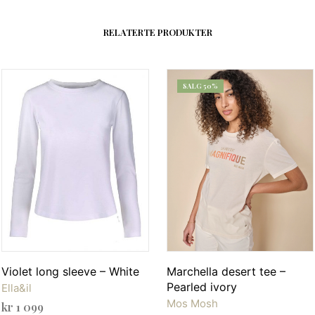
RELATERTE PRODUKTER
SALG 50%
Violet long sleeve – White
Marchella desert tee –
Pearled ivory
Ella&il
Mos Mosh
kr
1 099