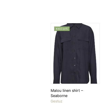
SALG 50%
Malou linen shirt –
Seaborne
Gestuz