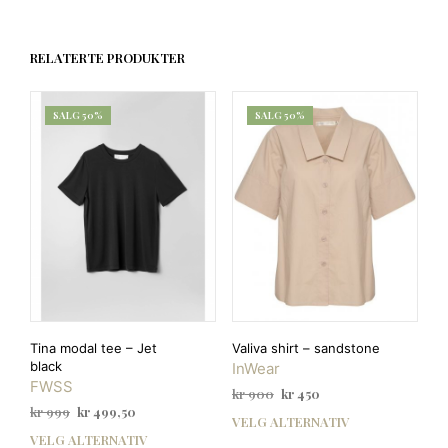
RELATERTE PRODUKTER
SALG 50%
SALG 50%
Tina modal tee – Jet
Valiva shirt – sandstone
black
InWear
FWSS
Opprinnelig
Nåværende
kr
900
kr
450
Opprinnelig
Nåværende
kr
999
kr
499,50
pris
pris
VELG ALTERNATIV
Dett
pris
pris
var:
er:
VELG ALTERNATIV
Dette
prod