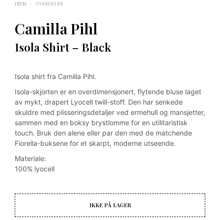
HJEM
/
OVERDELER
Camilla Pihl
Isola Shirt – Black
Isola shirt fra Camilla Pihl.
Isola-skjorten er en overdimensjonert, flytende bluse laget
av mykt, drapert Lyocell twill-stoff. Den har senkede
skuldre med plisseringsdetaljer ved ermehull og mansjetter,
sammen med en boksy brystlomme for en utilitaristisk
touch. Bruk den alene eller par den med de matchende
Fiorella-buksene for et skarpt, moderne utseende.
Materiale:
100% lyocell
IKKE PÅ LAGER