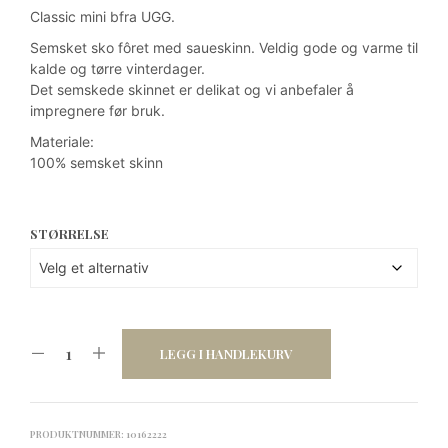
pris
pris
Classic mini bfra UGG.
var:
er:
Semsket sko fôret med saueskinn. Veldig gode og varme til
kr 2
kr 1
kalde og tørre vinterdager.
Det semskede skinnet er delikat og vi anbefaler å
299.
149,50.
impregnere før bruk.
Materiale:
100% semsket skinn
STØRRELSE
LEGG I HANDLEKURV
PRODUKTNUMMER:
10162222