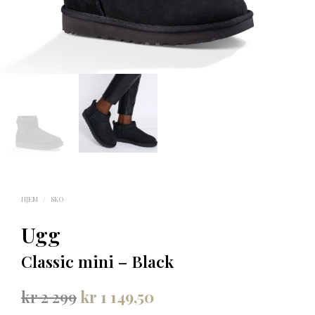
HJEM
/
SKO
Ugg
Classic mini – Black
Opprinnelig
Nåværende
kr
2 299
kr
1 149,50