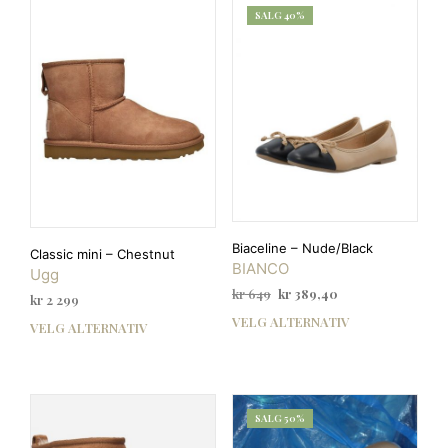
SALG 40%
Biaceline – Nude/Black
Classic mini – Chestnut
BIANCO
Ugg
Opprinnelig
Nåværende
kr
649
kr
389,40
kr
2 299
pris
pris
VELG ALTERNATIV
Dett
VELG ALTERNATIV
Dette
var:
er:
prod
produktet
kr 649.
kr 389,40.
har
har
flere
flere
varia
varianter.
SALG 50%
Alte
Alternativene