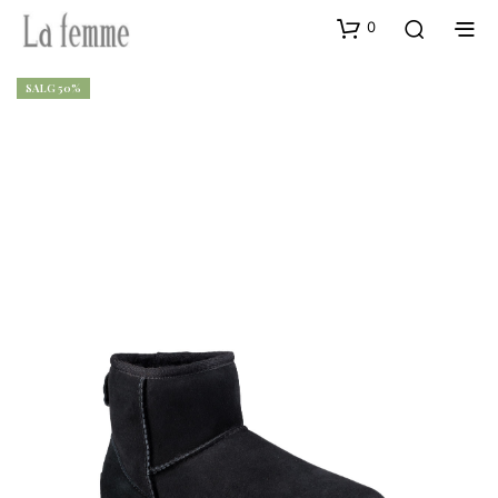
0
SALG 50%