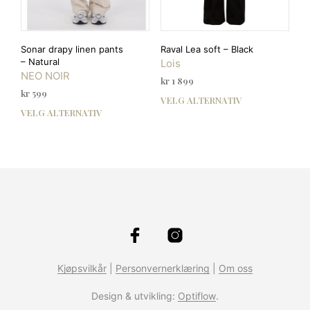
Sonar drapy linen pants
Raval Lea soft – Black
– Natural
Lois
NEO NOIR
kr
1 899
kr
599
VELG ALTERNATIV
Dett
VELG ALTERNATIV
Dette
prod
produktet
har
har
flere
flere
varia
varianter.
Alte
Alternativene
kan
kan
velg
velges
på
på
prod
produktsiden
Kjøpsvilkår
|
Personvernerklæring
|
Om oss
Design & utvikling:
Optiflow
.