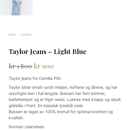
HJEM
/
BUKSER
Taylor Jeans – Light Blue
Opprinnelig
Nåværende
kr
1 800
kr
900
pris
pris
Taylor jeans fra Camilla Pihl.
var:
er:
Taylor sitter smalt rundt midjen, hoftene og lårene, og har
kr 1
kr 900.
utsvingte ben i full lengde. Buksen har fem lommer,
beltehemper og er high-waist. Lukkes med knapp og skjult
800.
glidelås i front. En klassisk lyseblå vask.
Buksen er laget av 100% bomull for optimal komfort og
kvalitet.
Normal i størrelsen.