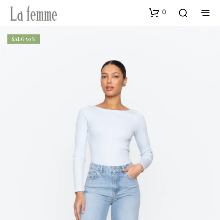
0
SALG 50%