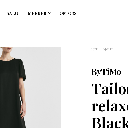
SALG
MERKER
OM OSS
HJEM
/
KJOLER
ByTiMo
Tailo
relax
Blac