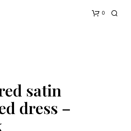
0
red satin
D
U
H
ed dress –
A
R
I
k
N
G
E