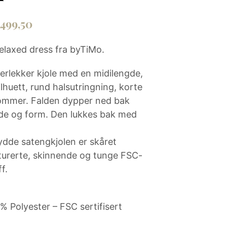
N
P
rinnelig
Nåværende
 499,50
R
O
pris
D
relaxed dress fra byTiMo.
U
er:
K
kr 1
erlekker kjole med en midilengde,
T
E
ilhuett, rund halsutringning, korte
499,50.
R
lommer. Falden dypper ned bak
I
H
gde og form. Den lukkes bak med
A
N
D
dde satengkjolen er skåret
L
turerte, skinnende og tunge FSC-
E
ff.
K
U
R
V
 Polyester – FSC sertifisert
E
N
.