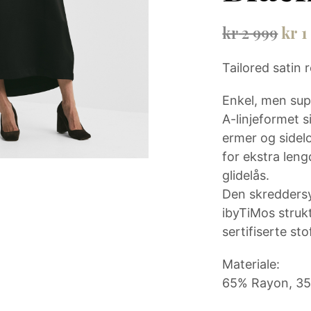
Opp
kr
2 999
kr
1
pris
Tailored satin 
var:
kr 2
Enkel, men sup
A-linjeformet s
999.
ermer og side
for ekstra len
glidelås.
Den skreddersy
ibyTiMos struk
sertifiserte sto
Materiale:
65% Rayon, 35%