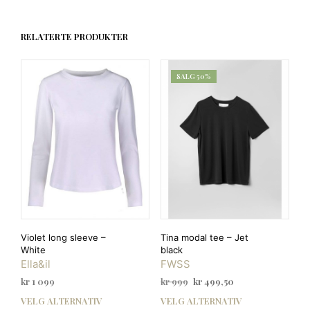
RELATERTE PRODUKTER
SALG 50%
Violet long sleeve –
Tina modal tee – Jet
White
black
Ella&il
FWSS
Opprinnelig
Nåværende
kr
1 099
kr
999
kr
499,50
pris
pris
VELG ALTERNATIV
VELG ALTERNATIV
Dette
Dett
var:
er: