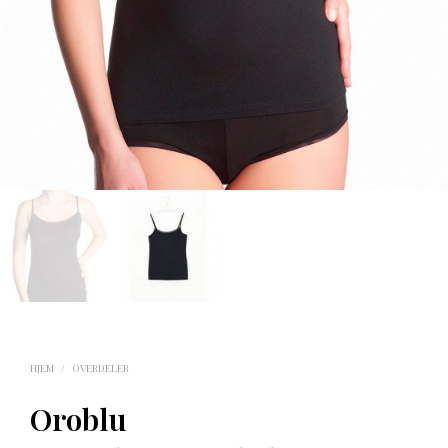
HJEM
/
OVERDELER
Oroblu