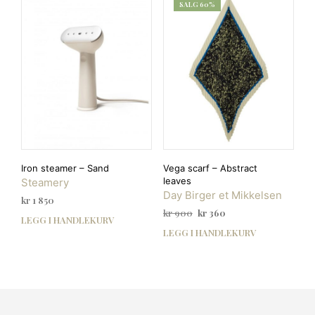
varia
SALG 60%
Alte
kan
velg
på
prod
Iron steamer – Sand
Vega scarf – Abstract
leaves
Steamery
Day Birger et Mikkelsen
kr
1 850
Opprinnelig
Nåværende
kr
900
kr
360
LEGG I HANDLEKURV
pris
pris
LEGG I HANDLEKURV
var:
er:
kr 900.
kr 360.