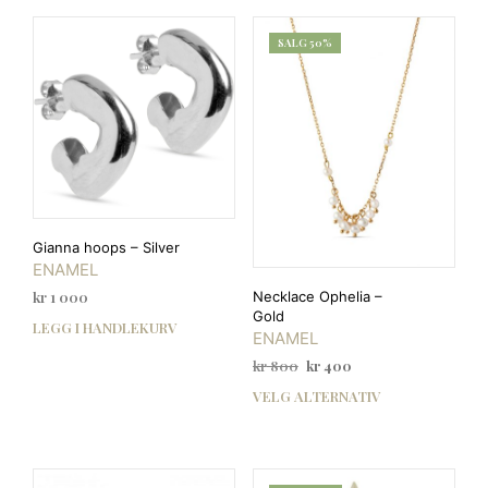
SALG 50%
Gianna hoops – Silver
ENAMEL
Necklace Ophelia –
kr
1 000
Gold
LEGG I HANDLEKURV
ENAMEL
Opprinnelig
Nåværende
kr
800
kr
400
pris
pris
VELG ALTERNATIV
Dett
var:
er:
prod
kr 800.
kr 400.
har
flere