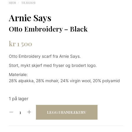
HJEM
/
TILBEHØR
Arnie Says
Otto Embroidery – Black
kr
1 500
Otto Embroidery scarf fra Arnie Says.
Stort, mykt skjerf med fryser og brodert logo.
Materiale:
28% alpakka, 28% mohair, 24% virgin wool, 20% polyamid
1 på lager
LEGG I HANDLEKURV