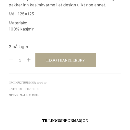
pakker inn kasjmirvarme i et design ulikt noe annet.
Mål: 125×125
Materiale:
100% kasjmir
3 på lager
LEGG I HANDLEKURV
PRODUKTNUMMER:
100610
KATEGORI:
TILBEHØR
MERKE:
MALA ALISHA
TILLEGGSINFORMASJON