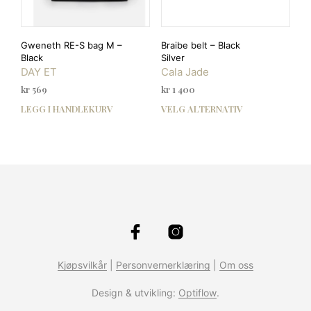
Gweneth RE-S bag M –
Braibe belt – Black
Black
Silver
DAY ET
Cala Jade
kr
569
kr
1 400
LEGG I HANDLEKURV
VELG ALTERNATIV
Dett
prod
har
flere
varia
Alte
kan
velg
på
prod
Kjøpsvilkår
|
Personvernerklæring
|
Om oss
Design & utvikling:
Optiflow
.