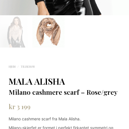
HJEM
/
TILBEHØR
MALA ALISHA
Milano cashmere scarf – Rose/grey
kr
3 199
Milano cashmere scarf fra Mala Alisha.
Milano-skjerfet er formet i perfekt firkantet symmetri og