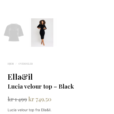
HJEM
/
OVERDELER
Ella&il
Lucia velour top – Black
Opprinnelig
Nåværende
kr
1 499
kr
749,50
pris
pris
Lucia velour top fra Ella&il.