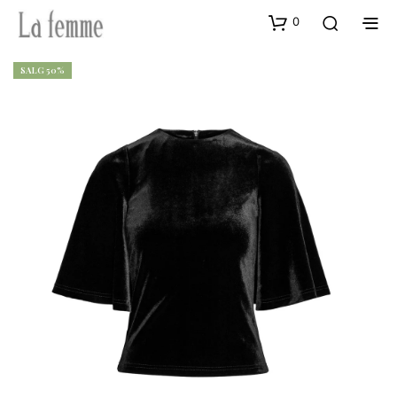
0
SALG 50%