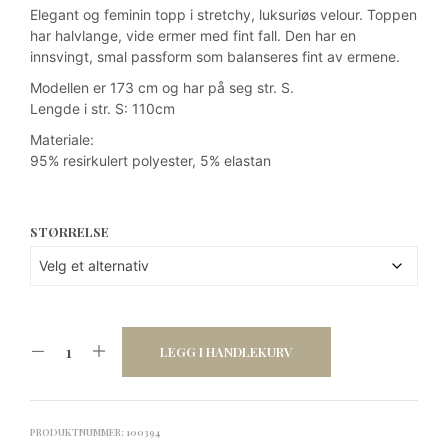
var:
er:
Elegant og feminin topp i stretchy, luksuriøs velour. Toppen
kr 1
kr 749,50.
har halvlange, vide ermer med fint fall. Den har en
innsvingt, smal passform som balanseres fint av ermene.
499.
Modellen er 173 cm og har på seg str. S.
Lengde i str. S: 110cm
Materiale:
95% resirkulert polyester, 5% elastan
STØRRELSE
LEGG I HANDLEKURV
PRODUKTNUMMER:
100394