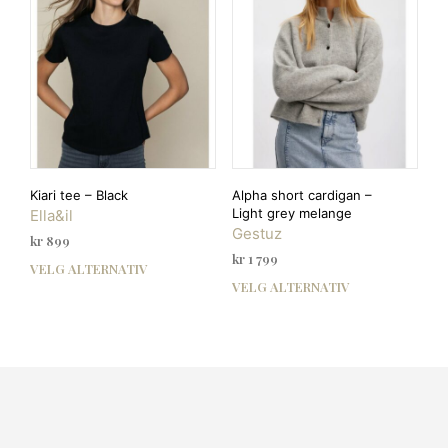
velges
velg
på
på
produktsiden
prod
Kiari tee – Black
Alpha short cardigan –
Light grey melange
Ella&il
Gestuz
kr
899
kr
1 799
VELG ALTERNATIV
Dette
VELG ALTERNATIV
Dett
produktet
prod
har
har
flere
flere
varianter.
varia
Alternativene
Alte
kan
kan
velges
velg
på