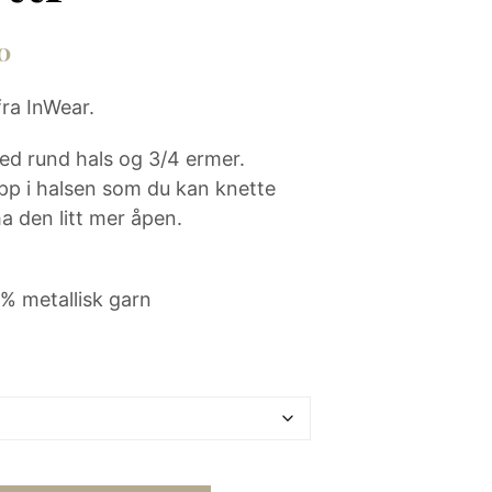
N
P
innelig
Nåværende
0
R
O
pris
D
fra InWear.
U
er:
K
0.
kr 450.
ed rund hals og 3/4 ermer.
T
E
pp i halsen som du kan knette
R
a den litt mer åpen.
I
H
A
N
% metallisk garn
D
L
E
K
U
R
V
E
N
.