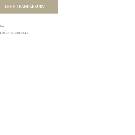
LEGG I HANDLEKURV
819
BLUSER
,
OVERDELER