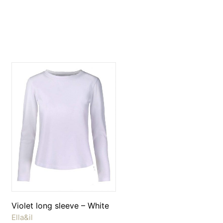
Violet long sleeve – White
Ella&il