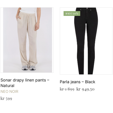
SALG 50%
Sonar drapy linen pants –
Parla jeans – Black
Natural
Opprinnelig
Nåværen
kr
1 899
kr
949,50
NEO NOIR
pris
pris
VELG ALTERNATIV
Dette
kr
599
var:
er:
produktet
VELG ALTERNATIV
Dette
kr 1
kr 949,50.
har
produktet
899.