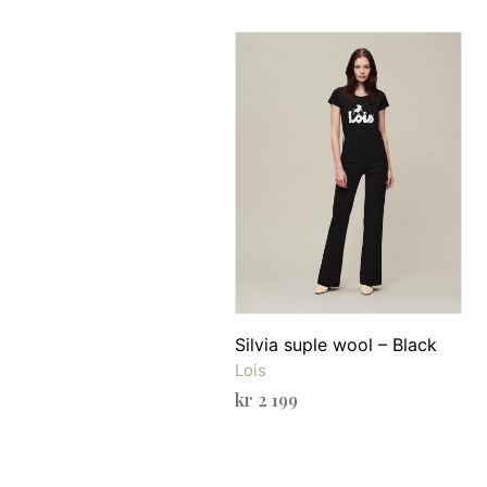
Silvia suple wool – Black
Lois
kr
2 199
VELG ALTERNATIV
Dette
produktet