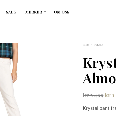
SALG
MERKER
OM OSS
HJEM
/
BUKSER
Kryst
Almo
Opp
kr
2 499
kr
1
pris
Krystal pant f
var: