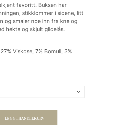
N
kr 1
elkjent favoritt. Buksen har
P
inningen, stikklommer i sidene, litt
249,50.
R
O
en og smaler noe inn fra kne og
D
 hekte og skjult glidelås.
U
K
T
E
 27% Viskose, 7% Bomull, 3%
R
I
H
A
N
D
L
E
K
U
R
V
LEGG I HANDLEKURV
E
N
.