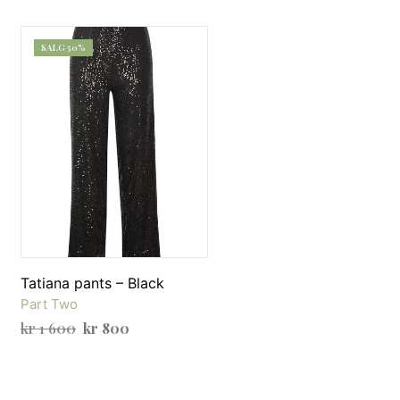
SALG 50%
Tatiana pants – Black
Part Two
de
Opprinnelig
Nåværende
kr
1 600
kr
800
pris
pris
VELG ALTERNATIV
Dette
var:
er:
produktet
kr 1
kr 800.