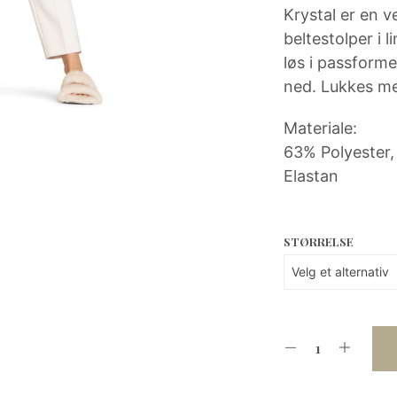
kr 2
Krystal er en v
beltestolper i l
499.
løs i passform
ned. Lukkes med
Materiale:
63% Polyester,
Elastan
STØRRELSE