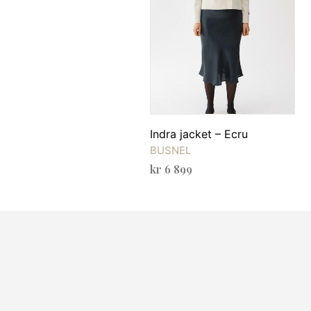
Indra jacket – Ecru
BUSNEL
kr
6 899
VELG ALTERNATIV
Dette
produktet
har
flere
varianter.
Alternativene
kan