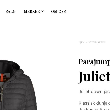
SALG
MERKER
OM OSS
HJEM
/
YTTERJAKKER
Parajum
Julie
Juliet down ja
Klassisk dunja
Jakken er liten