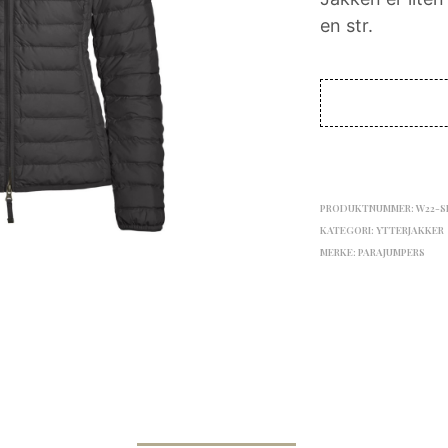
en str.
PRODUKTNUMMER:
W22-SL
KATEGORI:
YTTERJAKKER
MERKE:
PARAJUMPERS