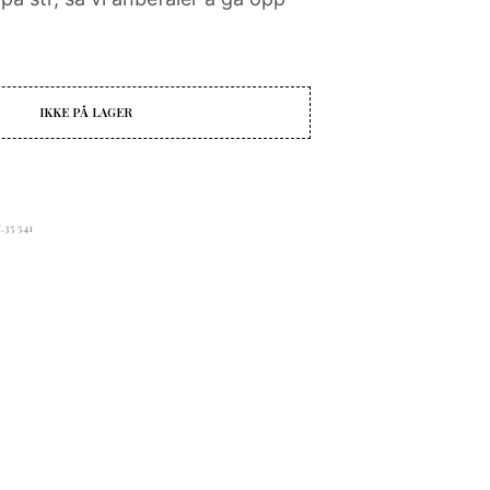
N
P
R
O
D
IKKE PÅ LAGER
U
K
T
E
R
I
35 541
H
A
N
D
L
E
K
U
R
V
E
N
.