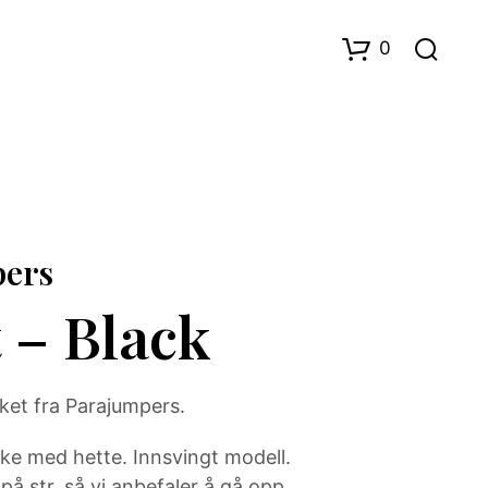
0
pers
t – Black
D
U
H
A
R
cket fra Parajumpers.
I
N
kke med hette. Innsvingt modell.
G
E
 på str, så vi anbefaler å gå opp