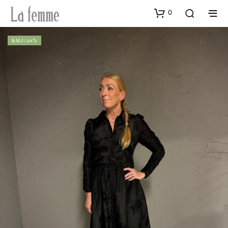
0
SALG 50%