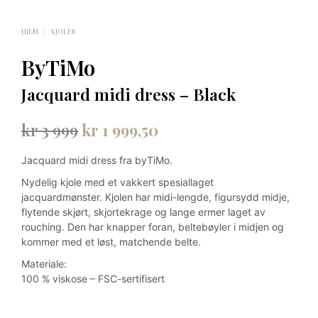
HJEM
/
KJOLER
ByTiMo
Jacquard midi dress – Black
Opprinnelig
Nåværende
kr
3 999
kr
1 999,50
pris
pris
Jacquard midi dress fra byTiMo.
var:
er:
Nydelig kjole med et vakkert spesiallaget
kr 3
kr 1
jacquardmønster. Kjolen har midi-lengde, figursydd midje,
flytende skjørt, skjortekrage og lange ermer laget av
999.
999,50.
rouching. Den har knapper foran, beltebøyler i midjen og
kommer med et løst, matchende belte.
Materiale:
100 % viskose – FSC-sertifisert