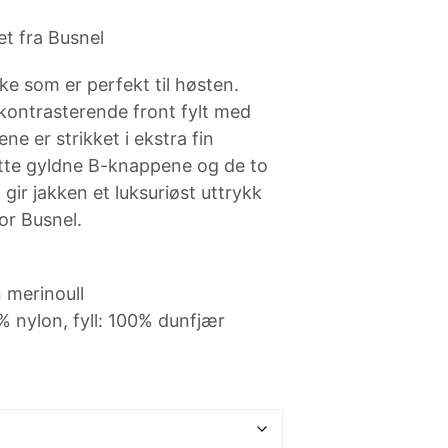
N
P
t fra Busnel
R
O
ke som er perfekt til høsten.
D
U
kontrasterende front fylt med
K
e er strikket i ekstra fin
T
E
åtte gyldne B-knappene og de to
R
ir jakken et luksuriøst uttrykk
I
or Busnel.
H
A
N
D
 merinoull
L
E
% nylon, fyll: 100% dunfjær
K
U
R
V
E
N
.