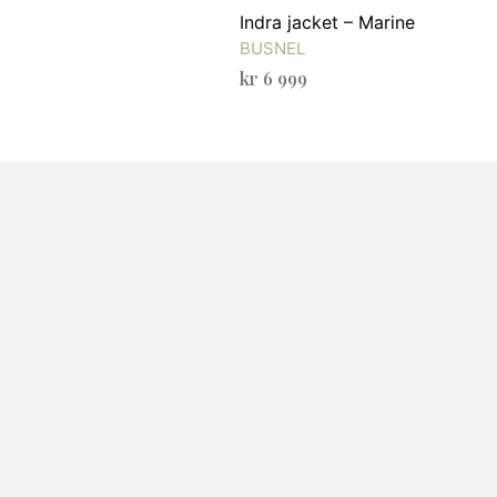
Indra jacket – Marine
BUSNEL
kr
6 999
VELG ALTERNATIV
Dette
produktet
har
flere
varianter.
Alternativene
kan
velges
på
produktsiden