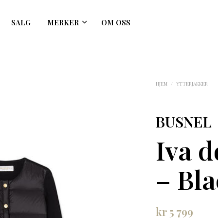
SALG
MERKER
OM OSS
HJEM
/
YTTERJAKKER
BUSNEL
Iva d
– Bl
kr
5 799