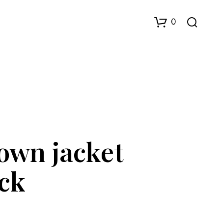
0
own jacket
D
U
H
ack
A
R
I
N
G
E