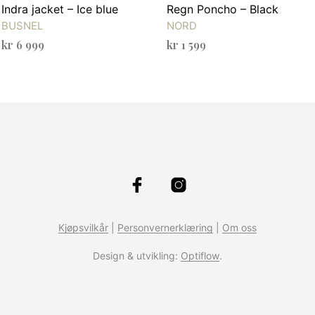
Indra jacket – Ice blue
Regn Poncho – Black
BUSNEL
NORD
kr
6 999
kr
1 599
VELG ALTERNATIV
VELG ALTERNATIV
Dette
Dette
produktet
produktet
har
har
flere
flere
varianter.
varianter.
Alternativene
Alternativ
kan
kan
velges
velges
på
på
Kjøpsvilkår
|
Personvernerklæring
|
Om oss
produktsiden
produktsid
Design & utvikling:
Optiflow
.