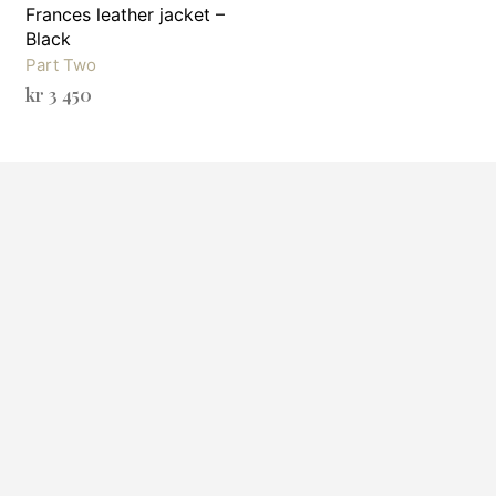
Frances leather jacket –
Black
Part Two
kr
3 450
VELG ALTERNATIV
Dette
produktet
har
flere
varianter.
ene
Alternativene
kan
velges
på
en
produktsiden