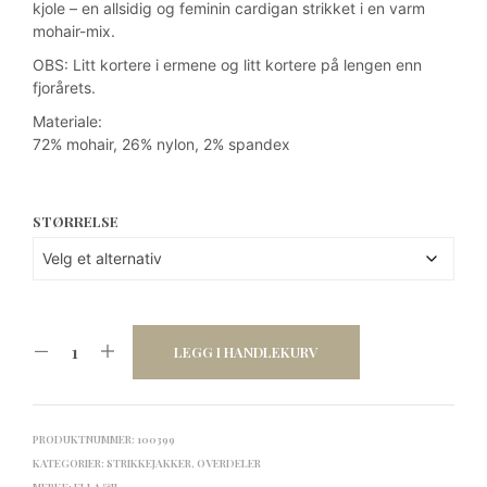
kjole – en allsidig og feminin cardigan strikket i en varm
mohair-mix.
OBS: Litt kortere i ermene og litt kortere på lengen enn
fjorårets.
Materiale:
72% mohair, 26% nylon, 2% spandex
STØRRELSE
LEGG I HANDLEKURV
PRODUKTNUMMER:
100399
KATEGORIER:
STRIKKEJAKKER
,
OVERDELER
MERKE:
ELLA&IL