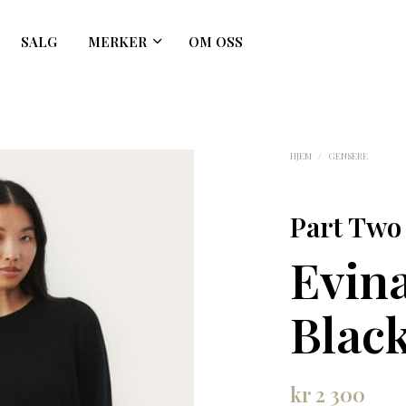
SALG
MERKER
OM OSS
HJEM
/
GENSERE
Part Two
Evina
Blac
kr
2 300