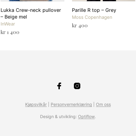
Lukka Crew-neck pullover
Parille R top – Grey
– Beige mel
Moss Copenhagen
InWear
kr
400
kr
1 400
VELG ALTERNATIV
Dette
VELG ALTERNATIV
Dette
produktet
produktet
har
har
flere
flere
varianter.
varianter.
Alternativ
Alternativene
kan
kan
velges
velges
på
Kjøpsvilkår
|
Personvernerklæring
|
Om oss
på
produktsid
produktsiden
Design & utvikling:
Optiflow
.