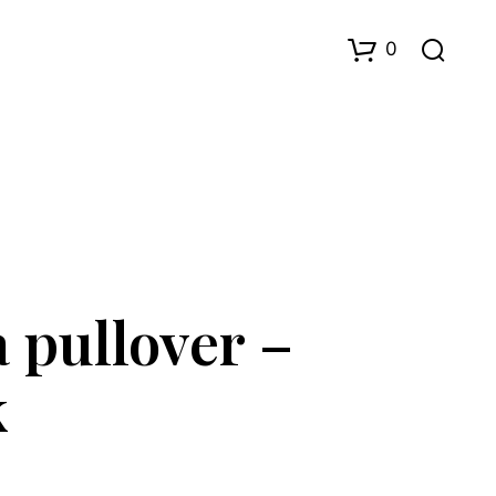
0
 pullover –
D
U
H
k
A
R
I
N
G
E