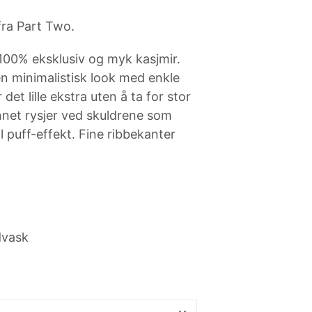
N
P
fra Part Two.
R
O
i 100% eksklusiv og myk kasjmir.
D
U
n minimalistisk look med enkle
K
 det lille ekstra uten å ta for stor
T
E
annet rysjer ved skuldrene som
R
l puff-effekt. Fine ribbekanter
I
H
A
N
D
L
E
K
dvask
U
R
V
E
N
.