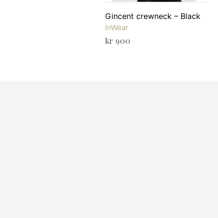
Gincent crewneck – Black
InWear
kr
900
VELG ALTERNATIV
Dette
produktet
har
flere
varianter.
Alternativene
kan
velges
på
produktsiden