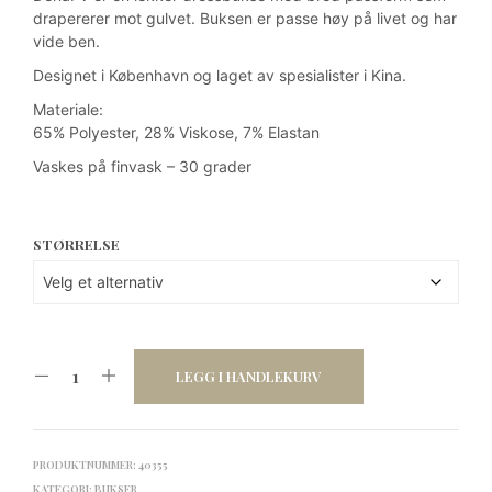
kr 1
kr 1
drapererer mot gulvet. Buksen er passe høy på livet og har
vide ben.
599.
199,25.
Designet i København og laget av spesialister i Kina.
Materiale:
65% Polyester, 28% Viskose, 7% Elastan
Vaskes på finvask – 30 grader
STØRRELSE
LEGG I HANDLEKURV
PRODUKTNUMMER:
40355
KATEGORI:
BUKSER