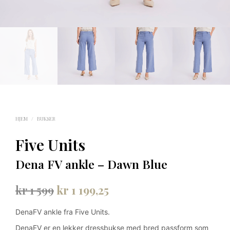
HJEM
/
BUKSER
Five Units
Dena FV ankle – Dawn Blue
Opprinnelig
Nåværende
kr
1 599
kr
1 199,25
pris
pris
DenaFV ankle fra Five Units.
var:
er:
DenaFV er en lekker dressbukse med bred passform som