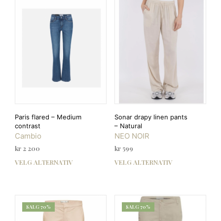
Paris flared – Medium
Sonar drapy linen pants
contrast
– Natural
Cambio
NEO NOIR
kr
2 200
kr
599
VELG ALTERNATIV
VELG ALTERNATIV
Dette
Dett
produktet
prod
har
har
flere
flere
varianter.
varia
SALG 70%
SALG 70%
Alternativene
Alte