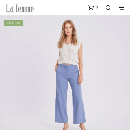
0
SALG 25%